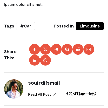
ipsum dolor sit amet.
Tags
Posted In
#Car
Limousine
Share
This:
souirdiismail
Read All Post